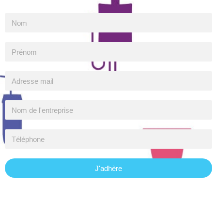
J'adhère